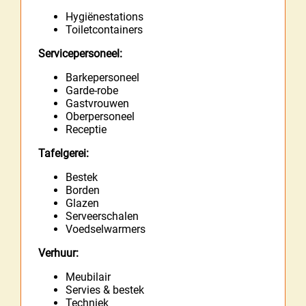
Hygiënestations
Toiletcontainers
Servicepersoneel:
Barkepersoneel
Garde-robe
Gastvrouwen
Oberpersoneel
Receptie
Tafelgerei:
Bestek
Borden
Glazen
Serveerschalen
Voedselwarmers
Verhuur:
Meubilair
Servies & bestek
Techniek