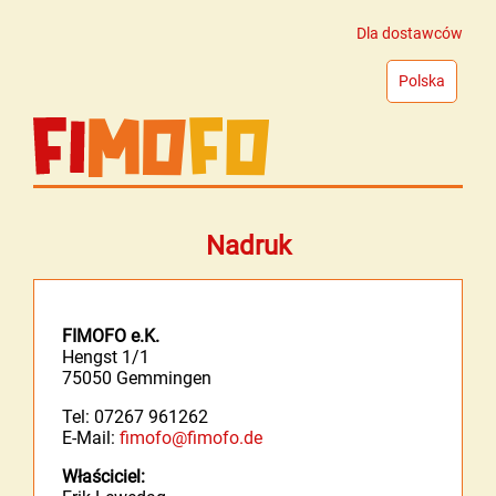
Dla dostawców
Polska
Nadruk
FIMOFO e.K.
Hengst 1/1
75050 Gemmingen
Tel: 07267 961262
E-Mail:
fimofo@fimofo.de
Właściciel: